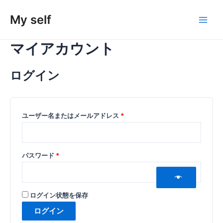
内
容
My self
Main
を
ス
マイアカウント
Men
キ
ッ
ログイン
プ
必
ユーザー名またはメールアドレス
*
須
必
パスワード
*
須
ログイン状態を保存
ログイン