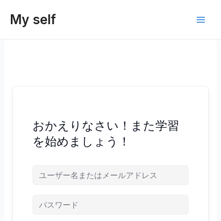
内
My self
容
Main
を
ス
Men
キ
ッ
プ
おかえりなさい！また学習
を始めましょう！