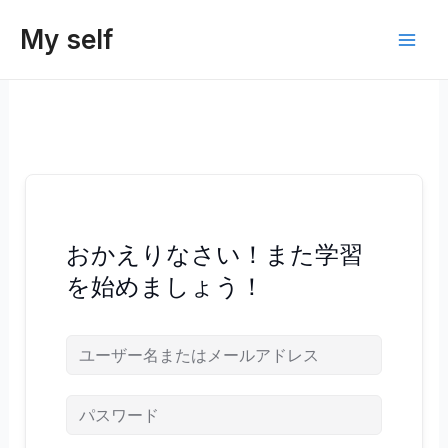
内
My self
容
Main
を
ス
Men
キ
ッ
プ
おかえりなさい！また学習
を始めましょう！