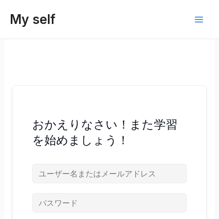
内
My self
容
Main
を
ス
Men
キ
ッ
プ
おかえりなさい！また学習
を始めましょう！