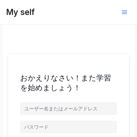
内
My self
容
Main
を
ス
Men
キ
ッ
プ
おかえりなさい！また学習
を始めましょう！