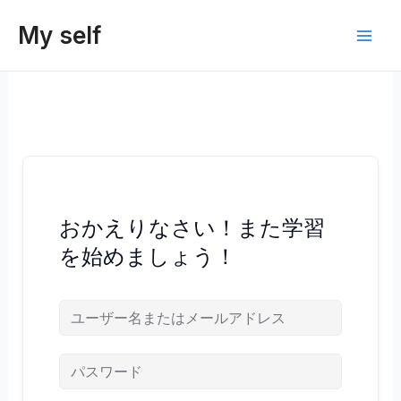
内
My self
容
Main
を
ス
Men
キ
ッ
プ
おかえりなさい！また学習
を始めましょう！