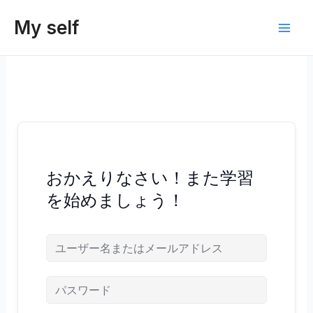
内
My self
容
Main
を
ス
Men
キ
ッ
プ
おかえりなさい！また学習
を始めましょう！