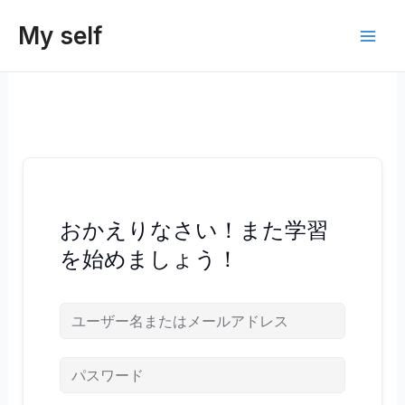
内
My self
容
Main
を
ス
Men
キ
ッ
プ
おかえりなさい！また学習
を始めましょう！